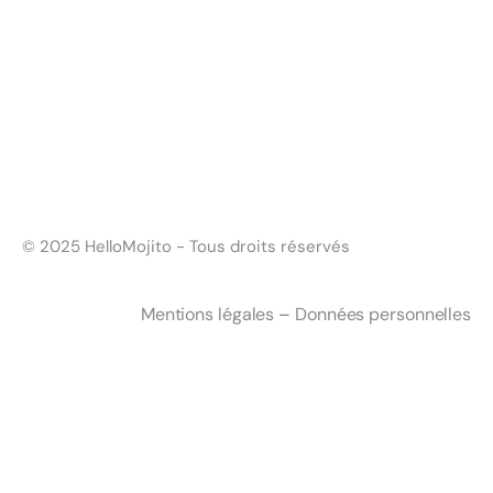
Instagram
Instagram
Behance
Behance
Sortlist
Sortlist
Linkedin
Linkedin
© 2025 HelloMojito - Tous droits réservés
Mentions légales
–
Données personnelles