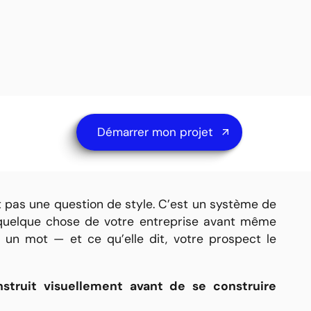
est pas un détail esthétique
raitent leur identité visuelle comme un passage
 faire au lancement, des couleurs choisies par
 une charte graphique qui dort dans un dossier
e.
ble : des supports incohérents, un site qui ne
ux sociaux, des documents commerciaux qui ne
st pas une question de style. C’est un système de
 quelque chose de votre entreprise avant même
un mot — et ce qu’elle dit, votre prospect le
struit visuellement avant de se construire