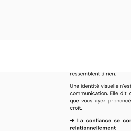
➔ L’identité visuelle n’
Beaucoup d’entreprises t
obligé — un logo à faire
préférence personnelle,
sans jamais être appliqué
Le résultat est prévisi
ressemble pas aux résea
ressemblent à rien.
Une identité visuelle n’e
communication. Elle dit
que vous ayez prononcé 
croit.
➔ La confiance se con
relationnellement