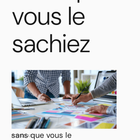
vous le
sachiez
Pourquoi
votre
identité
de
marque
fait
fuir
vos
meilleurs
prospects
sans
que
vous
le
POSTED AT