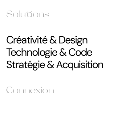
Solutions
Créativité & Design
Technologie & Code
Stratégie & Acquisition
Connexion
Instagram
Instagram
Behance
Behance
Sortlist
Sortlist