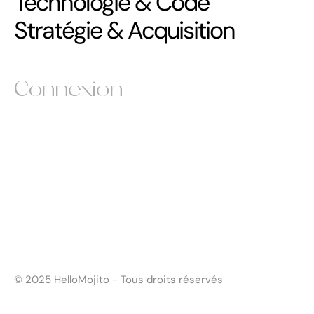
Technologie & Code
Stratégie & Acquisition
Connexion
Instagram
Instagram
Behance
Behance
Sortlist
Sortlist
Linkedin
Linkedin
© 2025 HelloMojito - Tous droits réservés