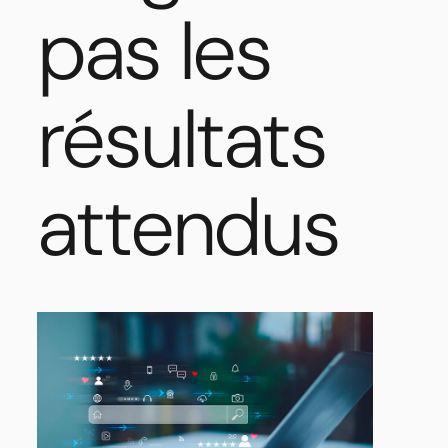
pas les
résultats
attendus
Google
Ads,
Meta
Ads
:
pourquoi
votre
budget
publicitaire