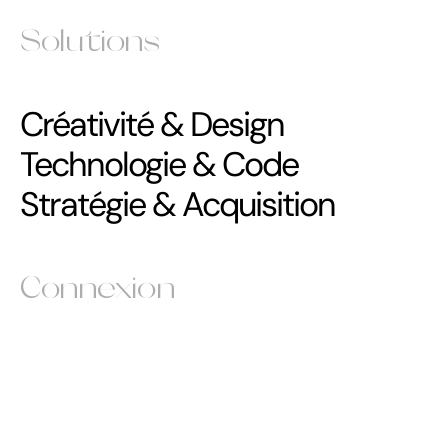
Solutions
Créativité & Design
Technologie & Code
Stratégie & Acquisition
Connexion
Instagram
Instagram
Behance
Behance
Sortlist
Sortlist