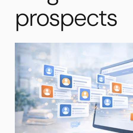
prospects
Comment
transformer
votre
site
web
en
outil
de
génération
de
prospects