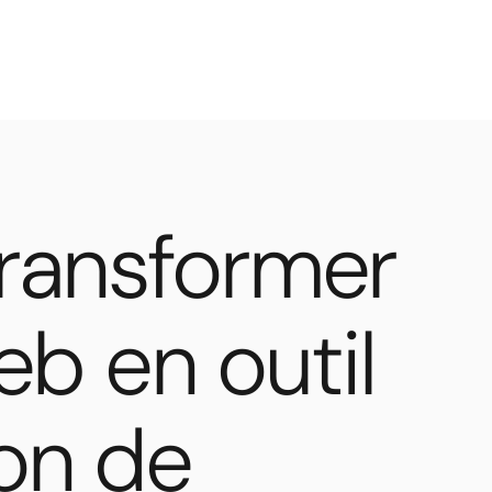
ransformer
eb en outil
on de