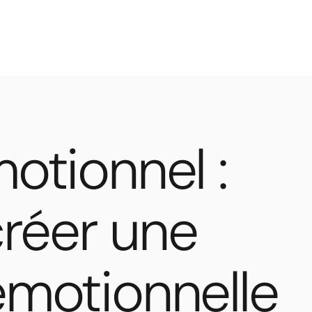
otionnel :
réer une
émotionnelle