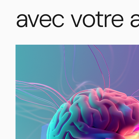
avec votre 
Branding
émotionnel
:
Comment
créer
une
connexion
émotionnelle
avec
votre
audience