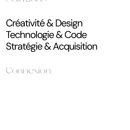
Créativité & Design
Technologie & Code
Stratégie & Acquisition
Connexion
Instagram
Instagram
Behance
Behance
Sortlist
Sortlist
Linkedin
Linkedin