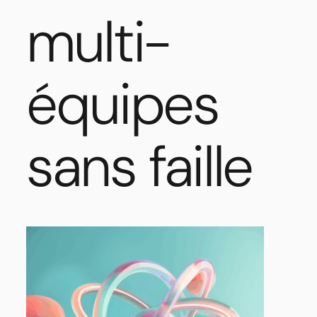
multi-
équipes
sans faille
Cohérence
de
marque
:
Contenu