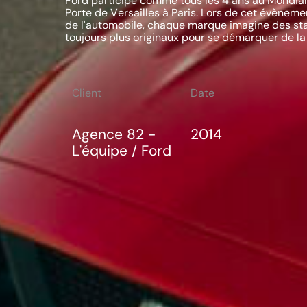
Ford participe comme tous les 4 ans au Mondial
Porte de Versailles à Paris. Lors de cet évènem
de l'automobile, chaque marque imagine des sta
toujours plus originaux pour se démarquer de l
Client
Date
Agence 82 -
2014
L'équipe / Ford