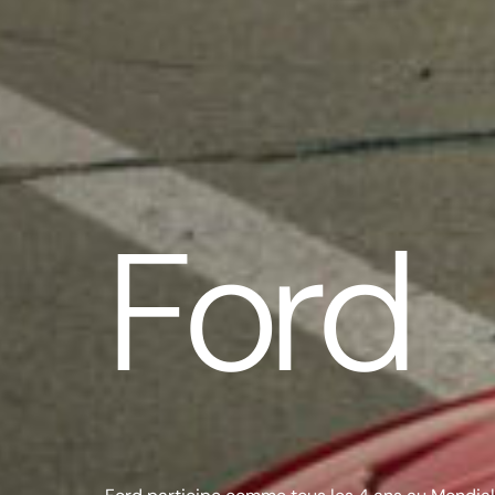
F
o
r
d