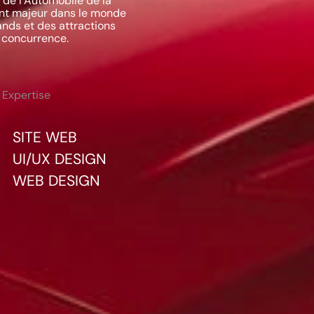
 de l'Automobile de la
ent majeur dans le monde
nds et des attractions
a concurrence.
Expertise
SITE WEB
UI/UX DESIGN
WEB DESIGN